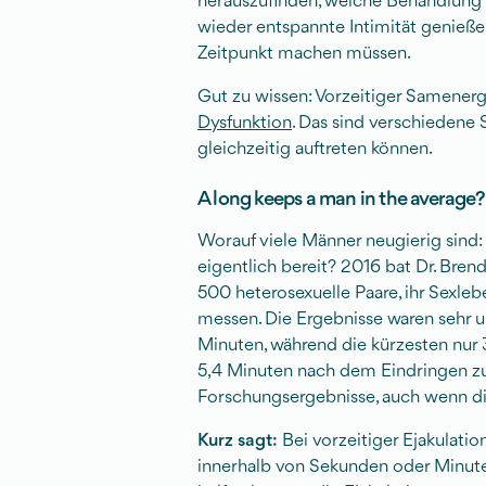
herauszufinden, welche Behandlung f
wieder entspannte Intimität genieße
Zeitpunkt machen müssen.
Gut zu wissen: Vorzeitiger Samenerg
Dysfunktion
. Das sind verschiedene 
gleichzeitig auftreten können.
A long keeps a man in the average?
Worauf viele Männer neugierig sind:
eigentlich bereit? 2016 bat Dr. Bren
500 heterosexuelle Paare, ihr Sexle
messen. Die Ergebnisse waren sehr u
Minuten, während die kürzesten nur
5,4 Minuten nach dem Eindringen zu 
Forschungsergebnisse, auch wenn die
Kurz sagt:
Bei vorzeitiger Ejakulatio
innerhalb von Sekunden oder Minuten