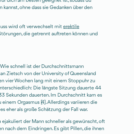
ür dich am besten geeignet ist, sodass du
n kannst, ohne dass sie Gedanken über den
uss wird oft verwechselt mit
erektile
Störungen, die getrennt auftreten können und
 Wie schnell ist der Durchschnittsmann
dan Zietsch von der University of Queensland
ben vier Wochen lang mit einem Stoppuhr zu
nterschiedlich: Die längste Sitzung dauerte 44
 33 Sekunden dauerten. Im Durchschnitt kam es
einem Orgasmus [4]. Allerdings variieren die
s eher als große Schätzung der Fall war.
n ejakuliert der Mann schneller als gewünscht, oft
 nach dem Eindringen. Es gibt Pillen, die ihnen