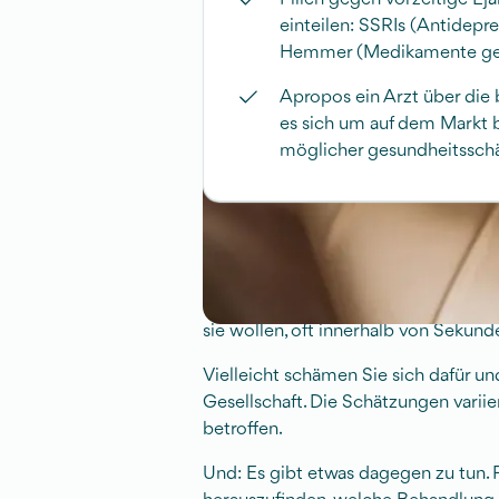
einteilen: SSRIs (Antidepr
Hemmer (Medikamente gege
Apropos ein Arzt über die b
es sich um auf dem Markt b
möglicher gesundheitsschäd
Was ist die Aufsichtsmaß
Frühe Ejakulation bedeutet, dass s
sie wollen, oft innerhalb von Sekun
Vielleicht schämen Sie sich dafür und 
Gesellschaft. Die Schätzungen variie
betroffen.
Und: Es gibt etwas dagegen zu tun. 