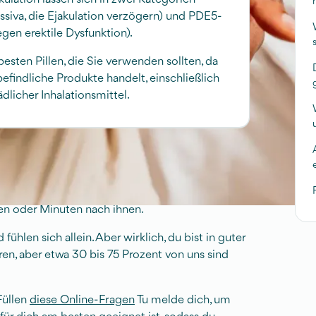
essiva, die Ejakulation verzögern) und PDE5-
n erektile Dysfunktion).
esten Pillen, die Sie verwenden sollten, da
efindliche Produkte handelt, einschließlich
licher Inhalationsmittel.
nahme bei der Ejakulation?
ie als Mann schneller zum Orgasmus kommen, wie
den oder Minuten nach ihnen.
fühlen sich allein. Aber wirklich, du bist in guter
ren, aber etwa 30 bis 75 Prozent von uns sind
Füllen
diese Online-Fragen
Tu melde dich, um