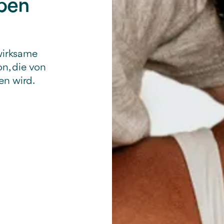
eben
 wirksame
n, die von
en wird.