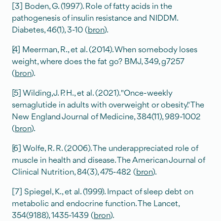
[3] Boden, G. (1997). Role of fatty acids in the
pathogenesis of insulin resistance and NIDDM.
Diabetes, 46(1), 3-10 (
bron
).
[4] Meerman, R., et al. (2014). When somebody loses
weight, where does the fat go? BMJ, 349, g7257
(
bron
).
[5] Wilding, J. P. H., et al. (2021). "Once-weekly
semaglutide in adults with overweight or obesity." The
New England Journal of Medicine, 384(11), 989-1002
(
bron
).
[6] Wolfe, R. R. (2006). The underappreciated role of
muscle in health and disease. The American Journal of
Clinical Nutrition, 84(3), 475-482 (
bron
).
[7] Spiegel, K., et al. (1999). Impact of sleep debt on
metabolic and endocrine function. The Lancet,
354(9188), 1435-1439 (
bron
).