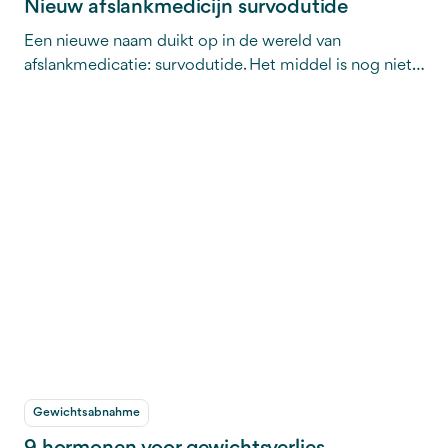
Nieuw afslankmedicijn survodutide
Een nieuwe naam duikt op in de wereld van
afslankmedicatie: survodutide. Het middel is nog niet
op de markt, de onderzoeken lopen nog, maar de
eerste resultaten zijn veelbelovend. Hoe verschilt het
van bekende middelen zoals Ozempic en Mounjaro?
Wat doet het precies, en wanneer zou het in Nederland
beschikbaar kunnen zijn? Je leest het hier.
Gewichtsabnahme