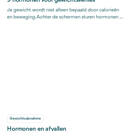
9 hormonen voor gewichtsverlies
Je gewicht wordt niet alleen bepaald door calorieën
en beweging. Achter de schermen sturen hormonen je
eetlust, vetopslag en energieverbruik. Als één of
meerdere van deze hormonen uit balans zijn, kan
afvallen voelen als zwemmen tegen de stroom in. In dit
artikel ontdek je welke 9 hormonen het belangrijkst
zijn voor je gewicht én wat je kunt doen om ze weer in
balans te brengen.
Gewichtsabnahme
Hormonen en afvallen