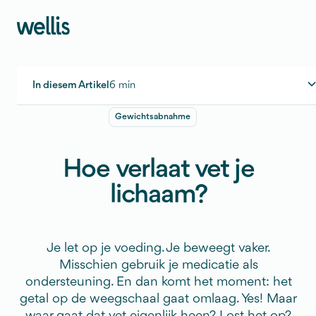
In diesem Artikel
6 min
Gewichtsabnahme
Wat is vet eigenlijk?
Hoe verlaat vet je lichaam?
Hoe verlaat vet je
Voorbeeld: hoe ziet dat eruit in cijfers?
lichaam?
Wanneer verbrandt je lichaam vet?
Werkt sporten als vetverbrander?
Je let op je voeding. Je beweegt vaker.
3 veelgemaakte misverstanden
Misschien gebruik je medicatie als
Wat kun je doen om vetverlies te ondersteunen?
ondersteuning. En dan komt het moment: het
getal op de weegschaal gaat omlaag. Yes! Maar
Conclusie