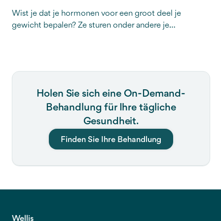
Wist je dat je hormonen voor een groot deel je
gewicht bepalen? Ze sturen onder andere je
hongergevoel, hoeveel energie je verbrandt en waar je
lichaam vet opslaat. Als je hormonen uit balans zijn,
voelt afvallen vaak alsof je tegen de stroom in zwemt.
Het goede nieuws? Je kunt je hormonen in jouw
voordeel laten werken. In dit artikel leggen we uit hoe
Holen Sie sich eine On-Demand-
hormonen je vetverbranding, eetlust en energieniveau
Behandlung für Ihre tägliche
beïnvloeden, en geven we praktische tips om je
hormonale balans te herstellen, zodat je succesvol af
Gesundheit.
kunt vallen.
Finden Sie Ihre Behandlung
Wellis