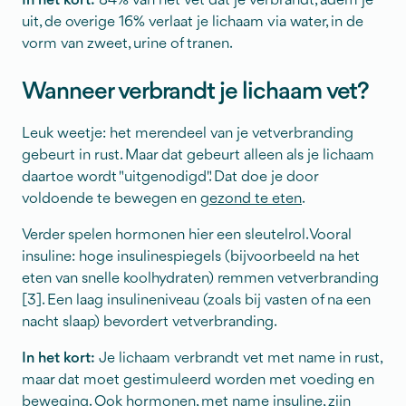
In het kort:
84% van het vet dat je verbrandt, adem je
uit, de overige 16% verlaat je lichaam via water, in de
vorm van zweet, urine of tranen.
Wanneer verbrandt je lichaam vet?
Leuk weetje: het merendeel van je vetverbranding
gebeurt in rust. Maar dat gebeurt alleen als je lichaam
daartoe wordt "uitgenodigd". Dat doe je door
voldoende te bewegen en
gezond te eten
.
Verder spelen hormonen hier een sleutelrol. Vooral
insuline: hoge insulinespiegels (bijvoorbeeld na het
eten van snelle koolhydraten) remmen vetverbranding
[3]. Een laag insulineniveau (zoals bij vasten of na een
nacht slaap) bevordert vetverbranding.
In het kort:
Je lichaam verbrandt vet met name in rust,
maar dat moet gestimuleerd worden met voeding en
beweging. Ook hormonen, met name insuline, zijn